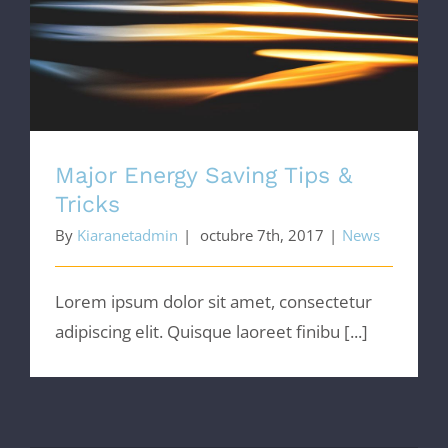
Major Energy Saving Tips & Tricks
Major Energy Saving Tips &
Tricks
By
Kiaranetadmin
|
octubre 7th, 2017
|
News
Lorem ipsum dolor sit amet, consectetur
adipiscing elit. Quisque laoreet finibu [...]