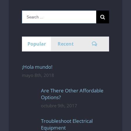
Search
for:
Comments
Popular
Recent
¡Hola mundo!
mayo 8th, 2018
Are There Other Affordable
Options?
octubre 9th, 2017
Troubleshoot Electrical
Equipment