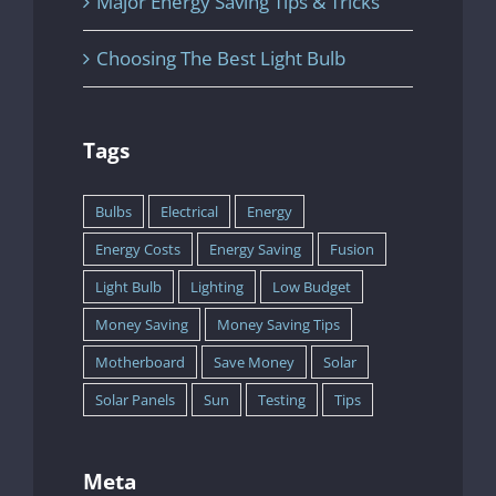
Major Energy Saving Tips & Tricks
Choosing The Best Light Bulb
Plaza Ezkabazabal, 8
31600 Burlada, Navarra
Tags
Tlf.: 619 88 99 29 – 948 07 43 87
Bulbs
Electrical
Energy
info@gestionremat.com
Energy Costs
Energy Saving
Fusion
Light Bulb
Lighting
Low Budget
NUESTROS SERVICIOS
Money Saving
Money Saving Tips
Motherboard
Save Money
Solar
Gestión de parking
Solar Panels
Sun
Testing
Tips
Portería de edificios y comunidades
Limpieza de garajes
Limpieza de comunidades y edificios
Meta