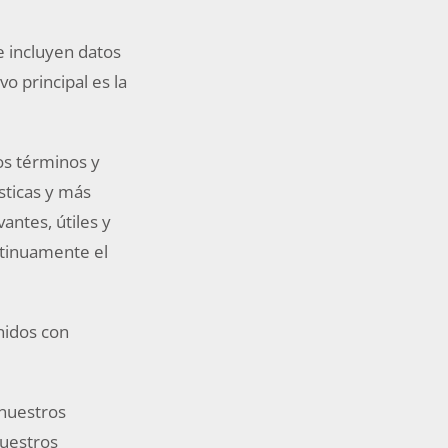
e incluyen datos
o principal es la
os términos y
sticas y más
antes, útiles y
ntinuamente el
nidos con
 nuestros
nuestros