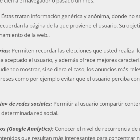
e cierra el navegador o pasado un mes.
:
Éstas tratan información genérica y anónima, donde no s
ecuerdan la página de la que proviene el usuario. Su objetiv
namiento de la web..
rias:
Permiten recordar las elecciones que usted realiza, l
a aceptado el usuario, y además ofrece mejores caracterí
diendo mostrar, si se diera el caso, los anuncios más relev
ereses como por ejemplo evitar que el usuario perciba co
in» de redes sociales:
Permitir al usuario compartir conte
determinada red social.
os (Google Analytics):
Conocer el nivel de recurrencia de
contenidos que resultan más interesantes para concentrar 