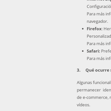
Configuració
Para más inf
navegador.
Firefox
: He
Personalizad
Para más inf
Safari:
Prefe
Para más inf
3.
Qué ocurre s
Algunas funcional
permanecer identi
de e-commerce, rec
vídeos.