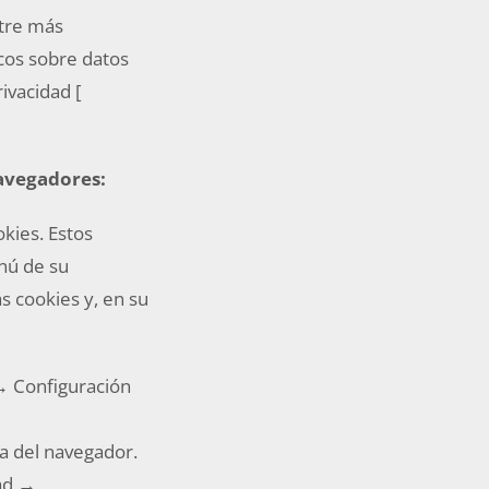
ntre más
icos sobre datos
ivacidad [
navegadores:
kies. Estos
nú de su
s cookies y, en su
→ Configuración
a del navegador.
ad →