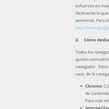
esfuerzos en mejo
fácilmente lo que 
anónimos. Para más
http://www.google
2.
Cómo deshabi
Todos los navega
ajustes normalmen
navegador. Estos 
caso, de la naveg
Chrome
: C
de contenido
Para más inf
Internet Ex